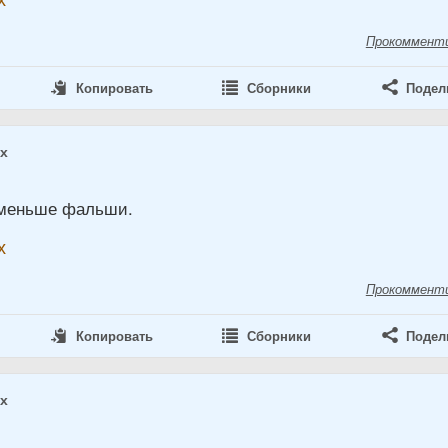
Прокоммент
Копировать
Сборники
Подел
ах
 меньше фальши.
х
Прокоммент
Копировать
Сборники
Подел
ах