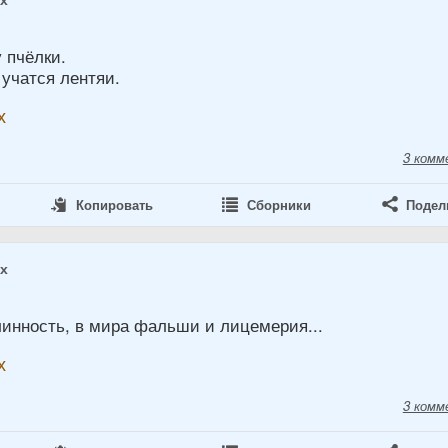
 пчёлки.
 учатся лентяи.
х
3 комм
Копировать
Сборники
Подел
ах
инность, в мира фальши и лицемерия...
х
3 комм