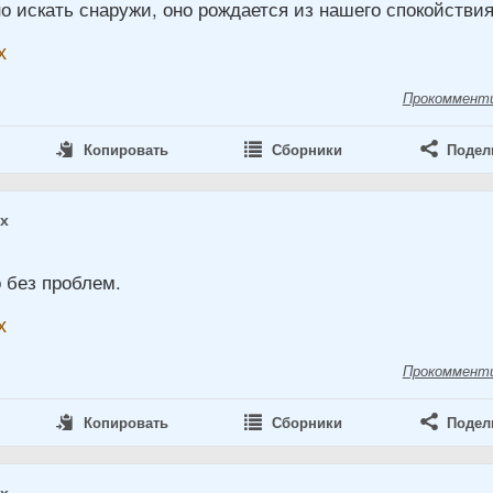
о искать снаружи, оно рождается из нашего спокойствия
х
Прокоммент
Копировать
Сборники
Подел
ах
 без проблем.
х
Прокоммент
Копировать
Сборники
Подел
ах