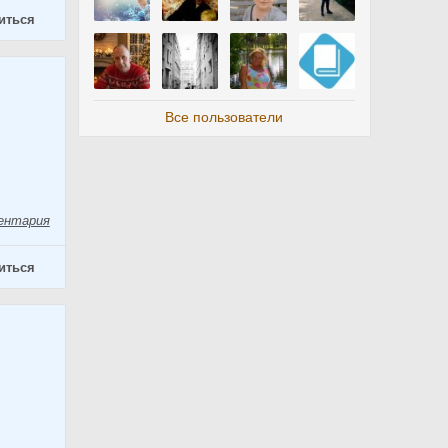
иться
Все пользователи
ентария
иться