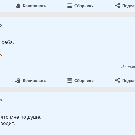
Копировать
Сборники
Подел
ах
 себя.
х
3 комм
Копировать
Сборники
Подел
ах
 что мне по душе.
дводит.
х