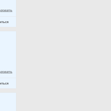
ировать
иться
ировать
иться