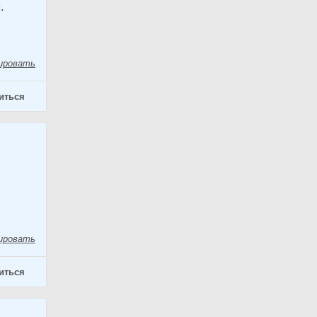
.
ировать
иться
ировать
иться