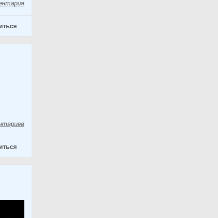
ентария
иться
нтариев
иться