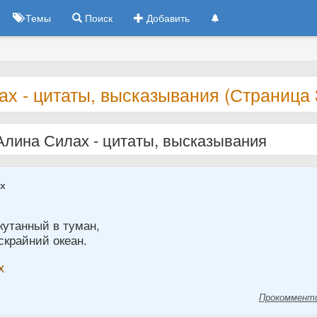
Темы
Поиск
Добавить
х - цитаты, высказывания (Страница 
Алина Силах - цитаты, высказывания
ах
кутанный в туман,
скрайний океан.
х
Прокоммент