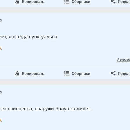
Копировать
Сборники
Подел
ах
я, я всегда пунктуальна
х
2 комм
Копировать
Сборники
Подел
ах
вёт принцесса, снаружи Золушка живёт.
х