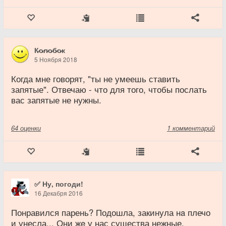
К̷о̷л̷о̷б̷о̷к
5 Ноября 2018
Когда мне говорят, "ты не умеешь ставить
запятые". Отвечаю - что для того, чтобы послать
вас запятые не нужны.
64
оценки
1 комментарий
✅ Ну, погоди!
16 Декабря 2016
Понравился парень? Подошла, закинула нa плечо
и унесла... Они жe у нас существа нежные,