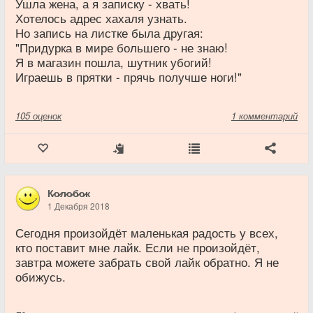
Ушла жена, а я записку - хвать!
Хотелось адрес хахаля узнать.
Но запись на листке была другая:
"Придурка в мире большего - не знаю!
Я в магазин пошла, шутник убогий!
Играешь в прятки - прячь получше ноги!"
105
оценок
1 комментарий
К̷о̷л̷о̷б̷о̷к
1 Декабря 2018
Сегодня произойдёт маленькая радость у всех,
кто поставит мне лайк. Если не произойдёт,
завтра можете забрать свой лайк обратно. Я не
обижусь.