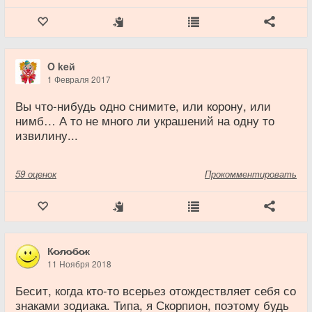
O keй
1 Февраля 2017
Вы что-нибудь одно снимите, или корону, или
нимб… А то не много ли украшений на одну то
извилину...
59
оценок
Прокомментировать
К̷о̷л̷о̷б̷о̷к
11 Ноября 2018
Бесит, когда кто-то всерьез отождествляет себя со
знаками зодиака. Типа, я Скорпион, поэтому будь