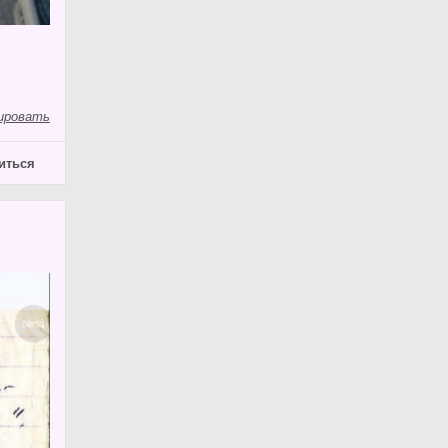
ировать
иться