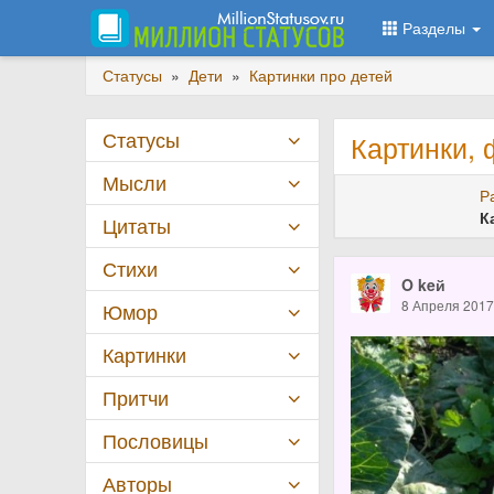
Разделы
Статусы
»
Дети
»
Картинки про детей
Статусы
Картинки, 
Мысли
Р
К
Цитаты
Стихи
O keй
8 Апреля 201
Юмор
Картинки
Притчи
Пословицы
Авторы