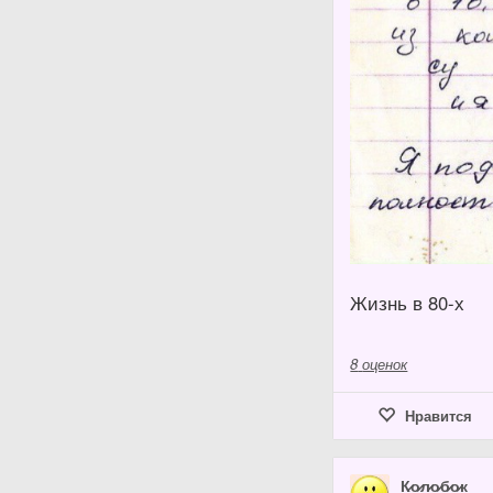
Жизнь в 80-х
8
оценок
Нравится
К̷о̷л̷о̷б̷о̷к