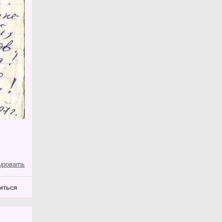
ировать
иться