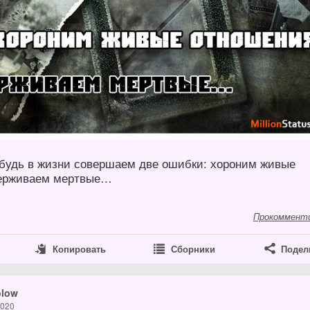
ибудь в жизни совершаем две ошибки: хороним живые
держиваем мертвые…
Прокоммент
Копировать
Сборники
Подел
olow
2020