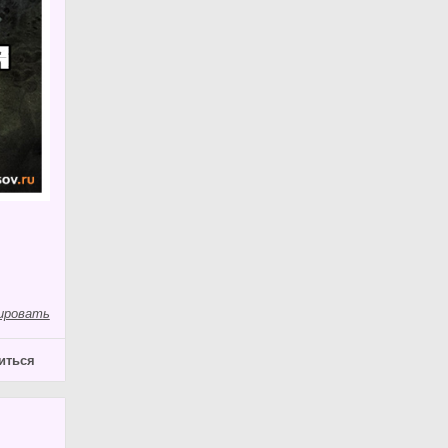
ировать
иться