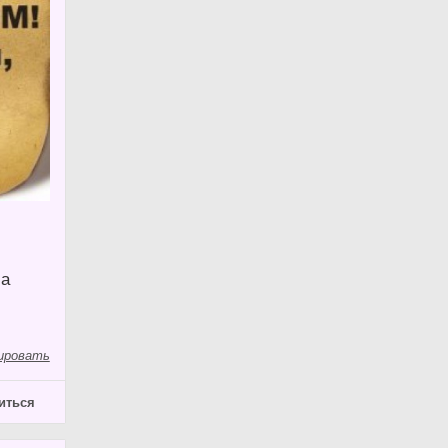
 а
ировать
иться