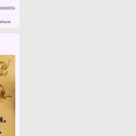
ировать
иться