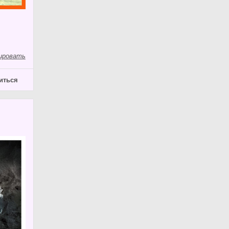
ировать
иться