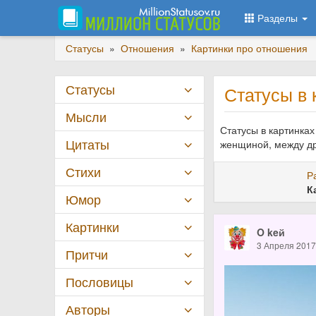
Разделы
Статусы
»
Отношения
»
Картинки про отношения
Статусы
Статусы в 
Мысли
Статусы в картинка
Цитаты
женщиной, между др
Стихи
Р
К
Юмор
Картинки
O keй
3 Апреля 201
Притчи
Пословицы
Авторы