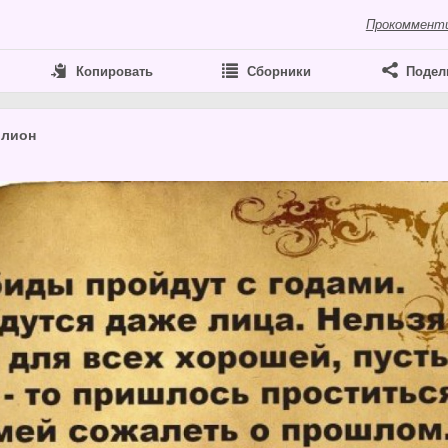
Прокоммент
Копировать
Сборники
Подел
ллион
7