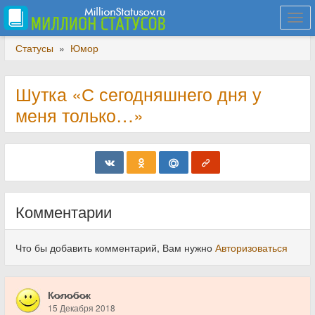
Togg
navi
Статусы
»
Юмор
Шутка «С сегодняшнего дня у
меня только…»
Комментарии
Что бы добавить комментарий, Вам нужно
Авторизоваться
К̷о̷л̷о̷б̷о̷к
15 Декабря 2018