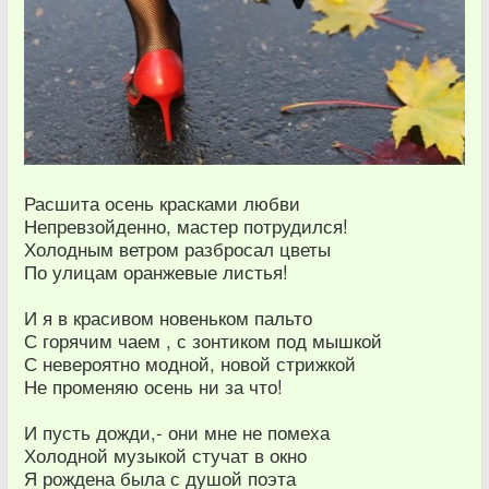
Расшита осень красками любви
Непревзойденно, мастер потрудился!
Холодным ветром разбросал цветы
По улицам оранжевые листья!
И я в красивом новеньком пальто
С горячим чаем , с зонтиком под мышкой
С невероятно модной, новой стрижкой
Не променяю осень ни за что!
И пусть дожди,- они мне не помеха
Холодной музыкой стучат в окно
Я рождена была с душой поэта