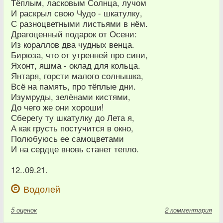
Тёплым, ласковым Солнца, лучом
И раскрыл свою Чудо - шкатулку,
С разноцветными листьями в нём.
Драгоценный подарок от Осени:
Из кораллов два чудных венца.
Бирюза, что от утренней про сини,
Яхонт, яшма - оклад для кольца.
Янтаря, горсти малого солнышка,
Всё на память, про тёплые дни.
Изумруды, зелёнами кистями,
До чего же они хороши!
Сберегу ту шкатулку до Лета я,
А как грусть постучится в окно,
Полюбуюсь ее самоцветами
И на сердце вновь станет тепло.
12..09.21.
Водолей
5
оценок
2 комментария