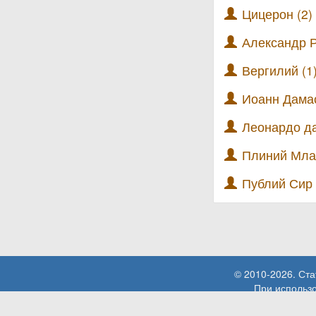
Цицерон (2)
Александр Р
Вергилий (1
Иоанн Дамас
Леонардо да
Плиний Мла
Публий Сир 
© 2010-2026. Ст
При использо