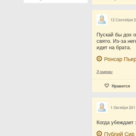
12 Сентября 
Пускай бы дох о
свято. Из-за не
идет на брата.
Ронсар Пье
3
оценки
Нравится
1 Октября 201
Когда убеждает 
Публий Сир