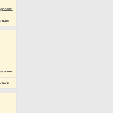
ировать
иться
ировать
иться