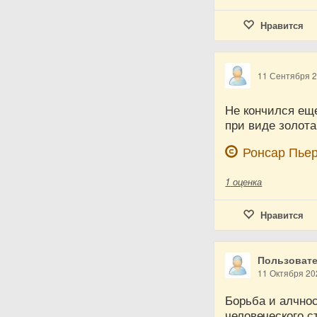
Нравится
11 Сентября 
Не кончился еще
при виде золота
Ронсар Пье
1
оценка
Нравится
Пользовате
11 Октября 20
Борьба и алчно
человеческого с