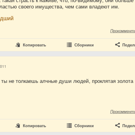
такая страсть к наживе, что, по-видимому, они больше
властью своего имущества, чем сами владеют им.
адший
Прокоммент
Копировать
Сборники
Подел
2011
о ты не толкаешь алчные души людей, проклятая золота
Прокоммент
Копировать
Сборники
Подел