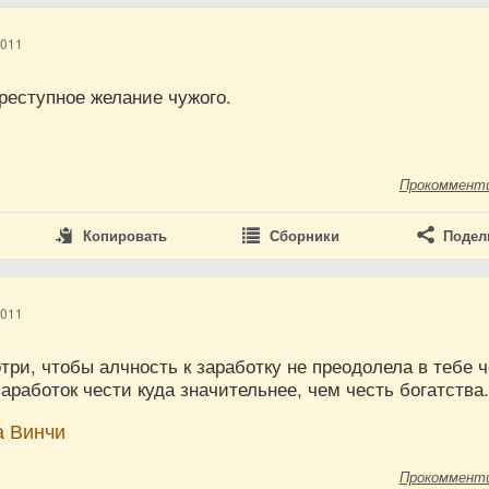
2011
реступное желание чужого.
Прокоммент
Копировать
Сборники
Подел
2011
ри, чтобы алчность к заработку не преодолела в тебе 
заработок чести куда значительнее, чем честь богатства
а Винчи
Прокоммент