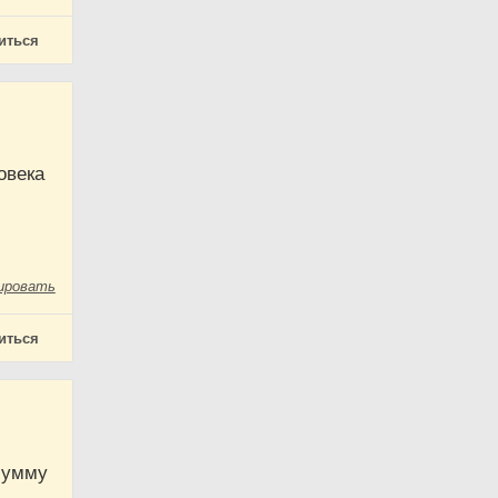
иться
овека
ировать
иться
сумму