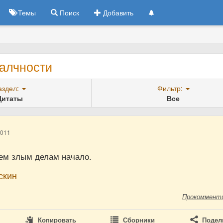
Темы
Поиск
Добавить
 алчности
аздел:
Фильтр:
Цитаты
Все
2011
ем злым делам начало.
скин
Прокоммент
Копировать
Сборники
Подел