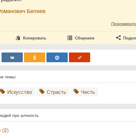
Романович Беляев
Прокоммент
Копировать
Сборники
Подел
ые темы:
Искусство
Страсть
Честь
людей про алчность
 (2)