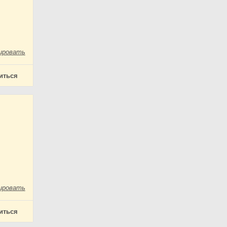
ировать
иться
ировать
иться