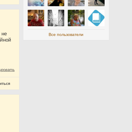
 не
Все пользователи
ойной
ировать
иться