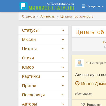
Разделы
Статусы
»
Алчность
»
Цитаты про алчность
Статусы
Цитаты об
Мысли
Р
Цитаты
Стихи
18 Сентября 
Юмор
Алчная душа вс
Картинки
Иоанн Дама
Притчи
Нет
оценок
Пословицы
Авторы
Нравится