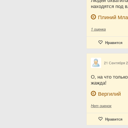
Людей охватила 
находятся под 
Плиний Мл
1
оценка
Нравится
21 Сентября 
О, на что тольк
жажда!
Вергилий
Нет
оценок
Нравится