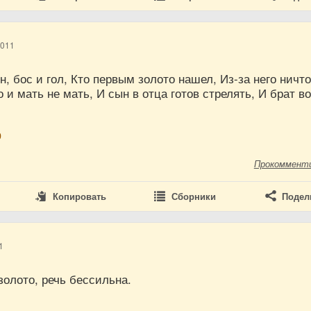
2011
н, бос и гол, Кто первым золото нашел, Из-за него ничто
го и мать не мать, И сын в отца готов стрелять, И брат в
р
Прокоммент
Копировать
Сборники
Подел
1
золото, речь бессильна.