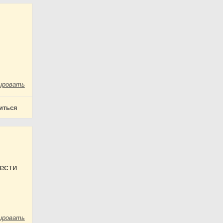
ировать
иться
чести
.
ировать