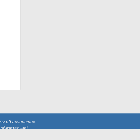
ы об алчности»
.
 обязательна!