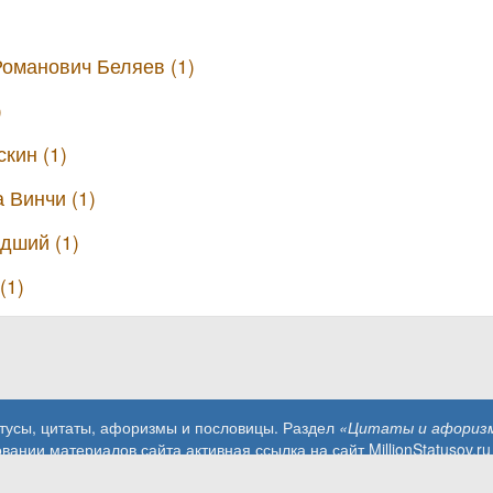
оманович Беляев (1)
)
кин (1)
 Винчи (1)
дший (1)
(1)
атусы, цитаты, афоризмы и пословицы. Раздел
«Цитаты и афоризм
вании материалов сайта активная ссылка на сайт MillionStatusov.ru
Контакты: info@MillionStatusov.ru.