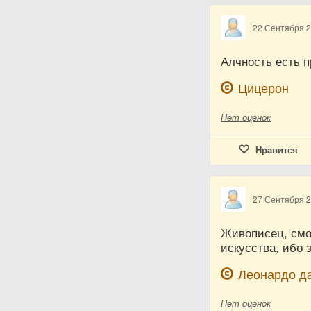
22 Сентября 
Алчность есть п
Цицерон
Нет
оценок
Нравится
27 Сентября 
Живописец, смот
искусства, ибо 
Леонардо д
Нет
оценок