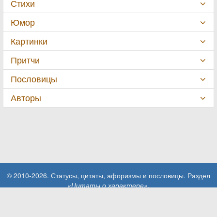
Стихи
Юмор
Картинки
Притчи
Пословицы
Авторы
© 2010-2026. Статусы, цитаты, афоризмы и пословицы. Раздел
«Цитаты о характере»
.
При использовании материалов сайта активная ссылка на сайт
MillionStatusov.ru обязательна!
Контакты: info@MillionStatusov.ru.