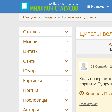
Разделы
Статусы
»
Супруги
»
Цитаты про супругов
Статусы
Цитаты вел
Мысли
Р
Цитаты
Стихи
21 Сентября 
Юмор
Коль совершился
Картинки
порвать: Супруг
Притчи
Корнель Пь
Пословицы
Нет
оценок
Авторы