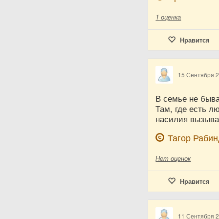
1
оценка
Нравится
15 Сентября 
В семье не быва
Там, где есть л
насилия вызывае
Тагор Раби
Нет
оценок
Нравится
11 Сентября 