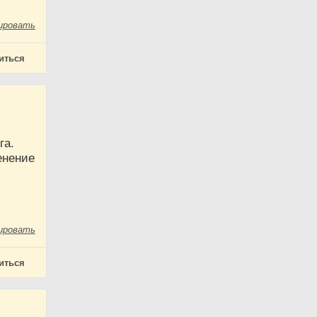
ировать
иться
га.
енение
ировать
иться