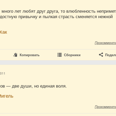
и много лет любят друг друга, то влюбленность неприме
адостную привычку и пылкая страсть сменяется нежной
Жак
Прокоммент
Копировать
Сборники
Подел
2011
ов — две души, но единая воля.
Мигель
Прокоммент