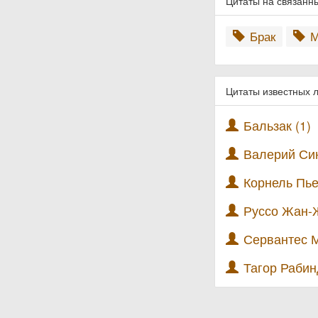
Цитаты на связанн
Брак
М
Цитаты известных 
Бальзак (1)
Валерий Син
Корнель Пье
Руссо Жан-Ж
Сервантес М
Тагор Рабин