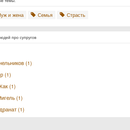
ые темы:
уж и жена
Семья
Страсть
людей про супругов
ельников (1)
р (1)
ак (1)
игель (1)
дранат (1)