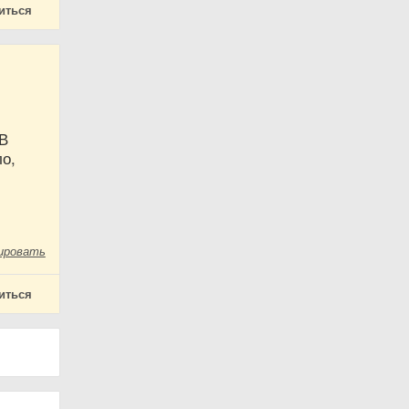
иться
-
 В
ло,
ировать
иться