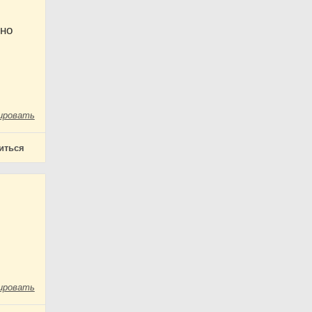
тно
ировать
иться
ировать