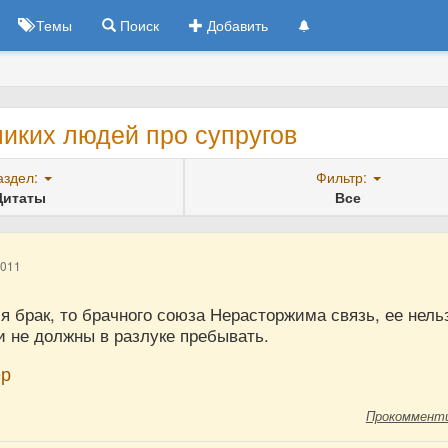
Темы
Поиск
Добавить
иких людей про супругов
аздел:
Фильтр:
Цитаты
Все
2011
 брак, то брачного союза Нерасторжима связь, ее нель
и не должны в разлуке пребывать.
ер
Прокоммент