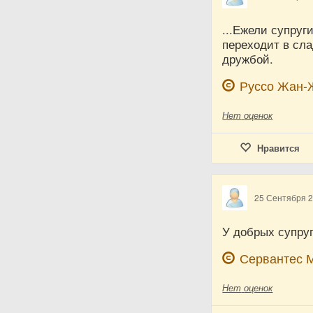
...Ежели супруг
переходит в сл
дружбой.
Руссо Жан-
Нет
оценок
Нравится
25 Сентября 
У добрых супруг
Сервантес 
Нет
оценок