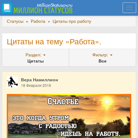
Togg
navi
Статусы
»
Работа
»
Цитаты про работу
Цитаты на тему «Работа».
Раздел:
Фильтр:
Цитаты
Все
Вера Намиллион
18 Февраля 2016