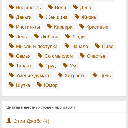
Внешность
Воля
Дела
Деньги
Женщина
Жизнь
Инстинкты
Карьера
Красивые
Лень
Любовь
Люди
Мысли и поступки
Начало
Пиво
Семья
Со смыслом
Счастье
Талант
Труд
Ум
Умение думать
Хитрость
Цель
Шутка
Юмор
Цитаты известных людей про работу
Стив Джобс (4)