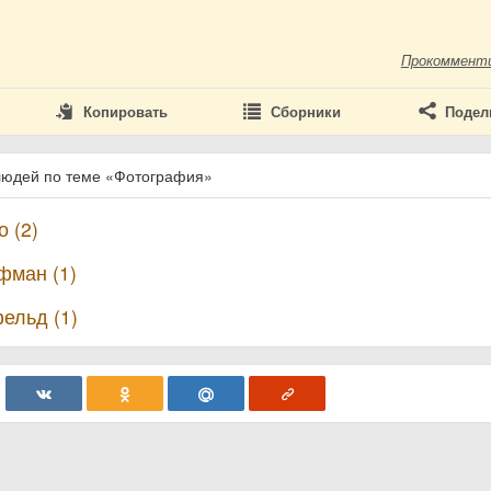
Прокоммент
Копировать
Сборники
Подел
людей по теме «Фотография»
 (2)
фман (1)
ельд (1)