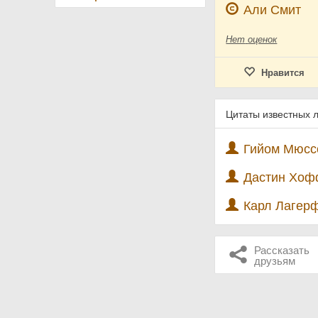
Али Смит
Нет
оценок
Нравится
Цитаты известных 
Гийом Мюссо
Дастин Хоф
Карл Лагерф
Рассказать
друзьям