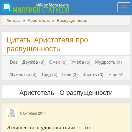
Togg
navi
Авторы
»
Аристотель
»
Распущенность
Цитаты Аристотеля про
распущенность
Все
Дружба (8)
Смех (6)
Учеба (5)
Мудрость (4)
Мужество (4)
Труд (4)
Гнев (3)
Злость (3)
Еще
Аристотель - О распущенности
5 Октября 2011
Излишество в удовольствиях — это