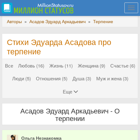
Togg
navi
Авторы
»
Асадов Эдуард Аркадьевич
»
Терпение
Стихи Эдуарда Асадова про
терпение
Все
Любовь (16)
Жизнь (11)
Женщина (9)
Счастье (6)
Люди (5)
Отношения (5)
Душа (3)
Муж и жена (3)
Еще
Асадов Эдуард Аркадьевич - О
терпении
Ольга Незнакомка