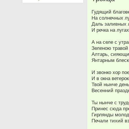
Гудящий благове
На солнечных л
Даль заливных л
И речка на лугах
А на селе с утр
Зеленою травой
Алтарь, сияющи
Янтарным блеск
И звонко хор по
И в окна ветеро
Твой нынче день
Весенний праздн
Ты нынче с тру
Принес сюда пр
Гирлянды молод
Печали тихий вз