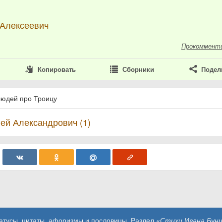
 Алексеевич
Прокоммент
Копировать
Сборники
Подел
людей про Троицу
ей Александрович (1)
татусы, цитаты, афоризмы и пословицы. Раздел
«Стихи Ивана Буни