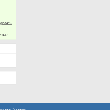
ировать
иться
на про Троицу»
.