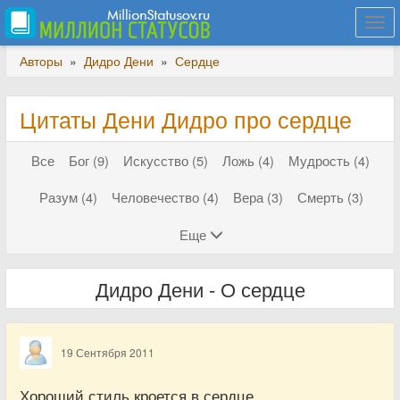
Togg
navi
Авторы
»
Дидро Дени
»
Сердце
Цитаты Дени Дидро про сердце
Все
Бог (9)
Искусство (5)
Ложь (4)
Мудрость (4)
Разум (4)
Человечество (4)
Вера (3)
Смерть (3)
Еще
Дидро Дени - О сердце
19 Сентября 2011
Хороший стиль кроется в сердце.