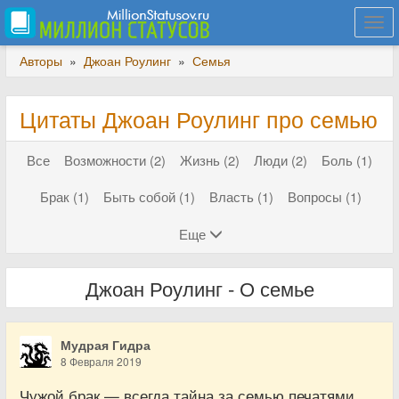
Togg
navi
Авторы
»
Джоан Роулинг
»
Семья
Цитаты Джоан Роулинг про семью
Все
Возможности (2)
Жизнь (2)
Люди (2)
Боль (1)
Брак (1)
Быть собой (1)
Власть (1)
Вопросы (1)
Еще
Джоан Роулинг - О семье
Мудрая Гидра
8 Февраля 2019
Чужой брак — всегда тайна за семью печатями…