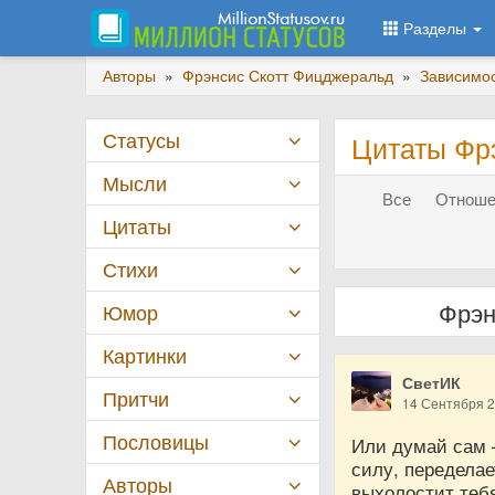
Разделы
Авторы
»
Фрэнсис Скотт Фицджеральд
»
Зависимо
Статусы
Цитаты Фр
Мысли
Все
Отноше
Цитаты
Стихи
Фрэн
Юмор
Картинки
СветИК
Притчи
14 Сентября 
Пословицы
Или думай сам —
силу, переделае
Авторы
выхолостит теб