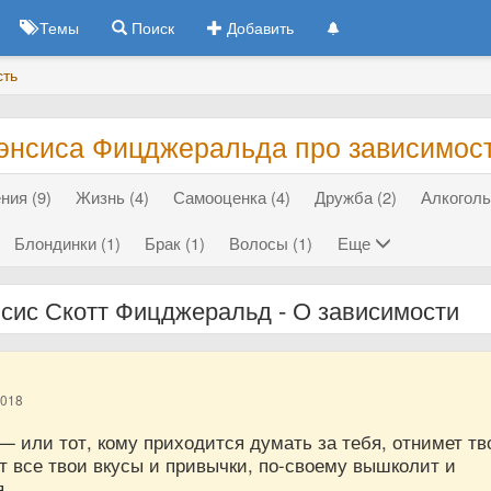
Темы
Поиск
Добавить
сть
энсиса Фицджеральда про зависимос
ния (9)
Жизнь (4)
Самооценка (4)
Дружба (2)
Алкоголь
Блондинки (1)
Брак (1)
Волосы (1)
Еще
сис Скотт Фицджеральд - О зависимости
2018
 или тот, кому приходится думать за тебя, отнимет т
т все твои вкусы и привычки, по-своему вышколит и
я.