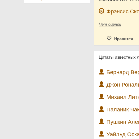
Фрэнсис Ск
Нет
оценок
Нравится
Цитаты известных 
Бернард Вер
Джон Рональ
Михаил Литв
Паланик Чак
Пушкин Алек
Уайльд Оска