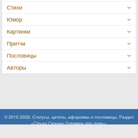
Стихи
Юмор
Картинки
Притчи
Пословицы
Авторы
© 2010-2026. Статусы, цитаты, афоризмы и пословицы. Раздел
«Стихи Галины Головань про ложь»
.
При использовании материалов сайта активная ссылка на сайт
MillionStatusov.ru обязательна!