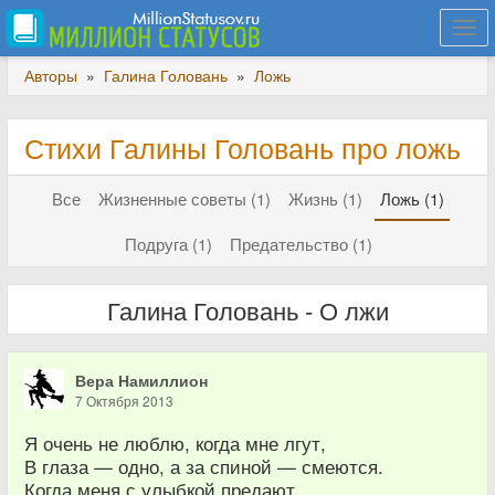
Togg
navi
Авторы
»
Галина Головань
»
Ложь
Стихи Галины Головань про ложь
Все
Жизненные советы (1)
Жизнь (1)
Ложь (1)
Подруга (1)
Предательство (1)
Галина Головань - О лжи
Вера Намиллион
7 Октября 2013
Я очень не люблю, когда мне лгут,
В глаза — одно, а за спиной — смеются.
Когда меня с улыбкой предают,