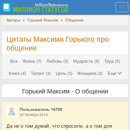
Togg
navi
Авторы
»
Горький Максим
»
Общение
Цитаты Максима Горького про
общение
Все
Жизнь (7)
Любовь (5)
Мудрость (5)
Труд (5)
Книга (4)
Талант (3)
Цель (3)
Женщина (2)
Еще
Горький Максим - О общении
Пользователь 16700
20 Октября 2019
Да не о том думай, что спросили, а о том для