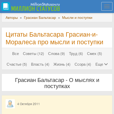
Togg
navi
Авторы
»
Грасиан Бальтасар
»
Мысли и поступки
Цитаты Бальтасара Грасиaн-и-
Морaлеса про мысли и поступки
Все
Советы (12)
Слова (9)
Труд (6)
Смех (5)
Счастье (5)
Власть (4)
Жизнь (4)
Ссора (4)
Еще
Грасиан Бальтасар - О мыслях и
поступках
4 Октября 2011