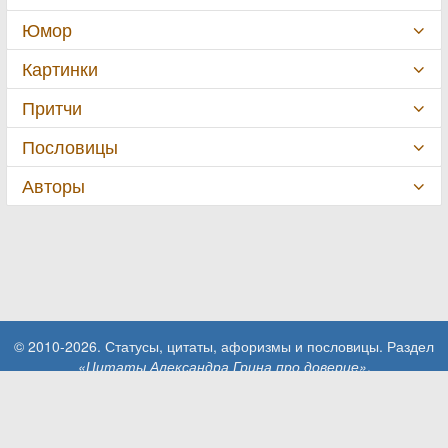
Юмор
Картинки
Притчи
Пословицы
Авторы
© 2010-2026. Статусы, цитаты, афоризмы и пословицы. Раздел
«Цитаты Александра Грина про доверие»
.
При использовании материалов сайта активная ссылка на сайт
MillionStatusov.ru обязательна!
Контакты: info@MillionStatusov.ru.
Пользовательское соглашение
Конфиденциальность