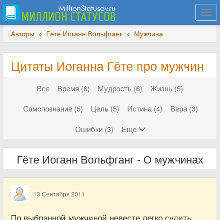
Togg
navi
Авторы
»
Гёте Иоганн Вольфганг
»
Мужчина
Цитаты Иоганна Гёте про мужчин
Все
Время (6)
Мудрость (6)
Жизнь (5)
Самопознание (5)
Цель (5)
Истина (4)
Вера (3)
Ошибки (3)
Еще
Гёте Иоганн Вольфганг - О мужчинах
13 Сентября 2011
По выбранной мужчиной невесте легко судить,