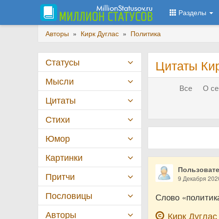
Разделы
Авторы
»
Кирк Дуглас
»
Политика
Статусы
Цитаты Кир
Мысли
Все
О се
Цитаты
Стихи
Юмор
Картинки
Пользовате
Притчи
9 Декабря 202
Пословицы
Слово «политика
Авторы
Кирк Дуглас