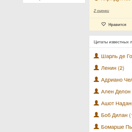
2
оценки
Нравится
Цитаты известных 
Шарль де Го
Ленин (2)
Адриано Чел
Ален Делон 
Ашот Наданя
Боб Дилан (
Бомарше Пье