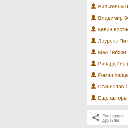
Вильгельм Ш
Владимир Зе
Кевин Костн
Лоуренс Пит
Мэл Гибсон 
Ричард Гир 
Роман Карце
Станислав С
Еще автор
Рассказать
друзьям