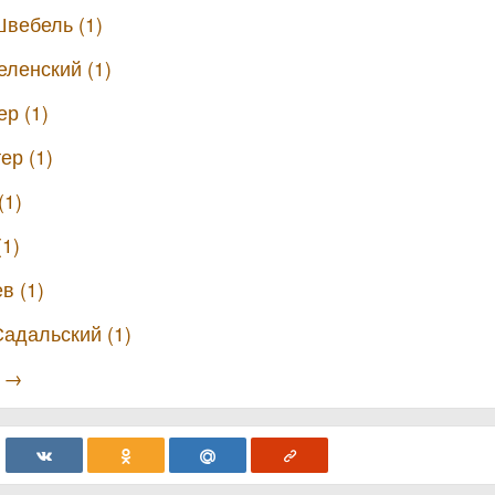
вебель (1)
ленский (1)
ер (1)
ер (1)
(1)
(1)
в (1)
адальский (1)
ы →