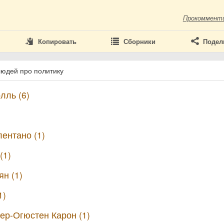
Прокоммент
Копировать
Сборники
Подел
людей про политику
лль (6)
ентано (1)
(1)
н (1)
1)
р-Огюстен Карон (1)