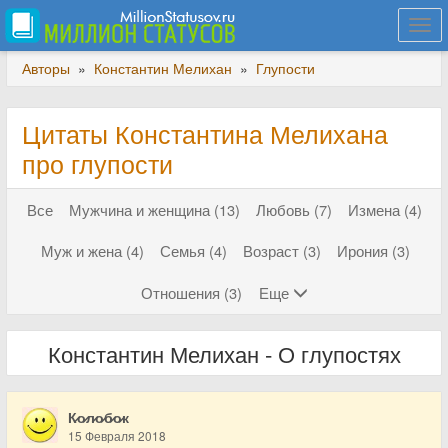
Togg
navi
Авторы
»
Константин Мелихан
»
Глупости
Цитаты Константина Мелихана
про глупости
Все
Мужчина и женщина (13)
Любовь (7)
Измена (4)
Муж и жена (4)
Семья (4)
Возраст (3)
Ирония (3)
Отношения (3)
Еще
Константин Мелихан - О глупостях
К̷о̷л̷о̷б̷о̷к
15 Февраля 2018