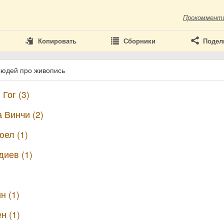
Прокоммент
Копировать
Сборники
Подел
людей про живопись
Гог (3)
 Винчи (2)
ел (1)
диев (1)
н (1)
н (1)