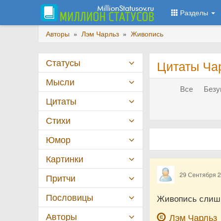
Разделы
Авторы
»
Лэм Чарльз
»
Живопись
Статусы
Цитаты Ча
Мысли
Все
Безу
Цитаты
Стихи
Юмор
Картинки
29 Сентября 
Притчи
Пословицы
Живопись слишк
Авторы
Лэм Чарльз