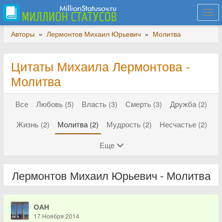
Togg
navi
Авторы
»
Лермонтов Михаил Юрьевич
»
Молитва
Цитаты Михаила Лермонтова -
Молитва
Все
Любовь (5)
Власть (3)
Смерть (3)
Дружба (2)
Жизнь (2)
Молитва (2)
Мудрость (2)
Несчастье (2)
Еще
Лермонтов Михаил Юрьевич - Молитва
ОАН
17 Ноября 2014