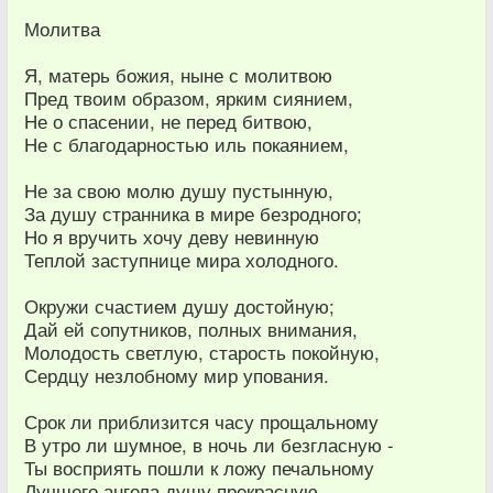
Молитва
Я, матерь божия, ныне с молитвою
Пред твоим образом, ярким сиянием,
Не о спасении, не перед битвою,
Не с благодарностью иль покаянием,
Не за свою молю душу пустынную,
За душу странника в мире безродного;
Но я вручить хочу деву невинную
Теплой заступнице мира холодного.
Окружи счастием душу достойную;
Дай ей сопутников, полных внимания,
Молодость светлую, старость покойную,
Сердцу незлобному мир упования.
Срок ли приблизится часу прощальному
В утро ли шумное, в ночь ли безгласную -
Ты восприять пошли к ложу печальному
Лучшего ангела душу прекрасную