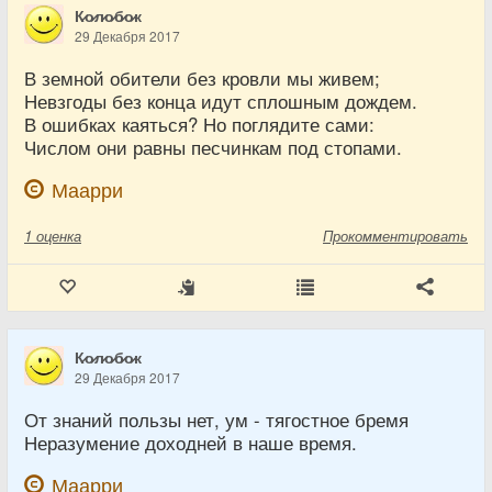
К̷о̷л̷о̷б̷о̷к
29 Декабря 2017
В земной обители без кровли мы живем;
Невзгоды без конца идут сплошным дождем.
В ошибках каяться? Но поглядите сами:
Числом они равны песчинкам под стопами.
Маарри
1
оценка
Прокомментировать
К̷о̷л̷о̷б̷о̷к
29 Декабря 2017
От знаний пользы нет, ум - тягостное бремя
Неразумение доходней в наше время.
Маарри