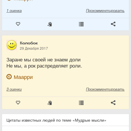
1
оценка
Прокомментировать
К̷о̷л̷о̷б̷о̷к
29 Декабря 2017
Заране мы своей не знаем доли
Не мы, а рок распределяет роли.
Маарри
3
оценки
Прокомментировать
Цитаты известных людей по теме «Мудрые мысли»