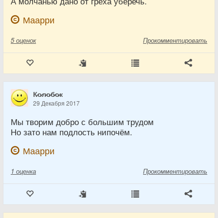
А молчанью дано от греха уберечь.
Маарри
5
оценок
Прокомментировать
К̷о̷л̷о̷б̷о̷к
29 Декабря 2017
Мы творим добро с большим трудом
Но зато нам подлость нипочём.
Маарри
1
оценка
Прокомментировать