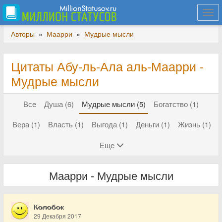
Togg
navi
Авторы
»
Маарри
»
Мудрые мысли
Цитаты Абу-ль-Ала аль-Маарри -
Мудрые мысли
Все
Душа (6)
Мудрые мысли (5)
Богатство (1)
Вера (1)
Власть (1)
Выгода (1)
Деньги (1)
Жизнь (1)
Еще
Маарри - Мудрые мысли
К̷о̷л̷о̷б̷о̷к
29 Декабря 2017