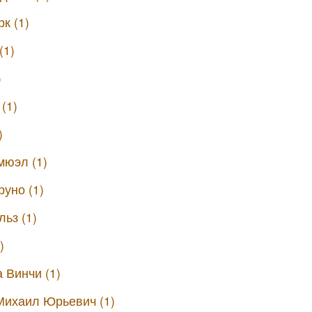
к (1)
(1)
)
(1)
)
мюэл (1)
уно (1)
льз (1)
)
 Винчи (1)
Михаил Юрьевич (1)