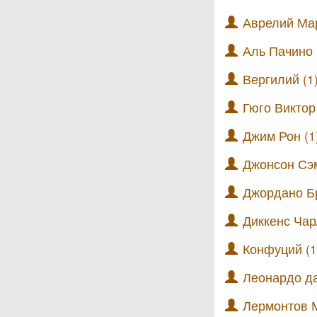
Аврелий Мар
Аль Пачино 
Вергилий (1
Гюго Виктор 
Джим Рон (1
Джонсон Сэ
Джордано Бр
Диккенс Чар
Конфуций (1
Леонардо да
Лермонтов 