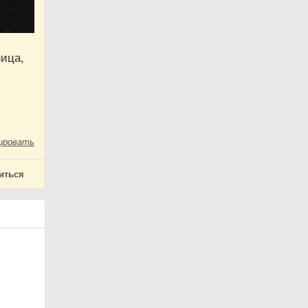
ница,
ировать
иться