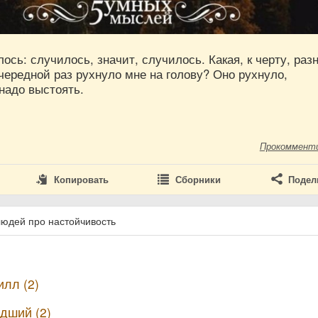
лось: случилось, значит, случилось. Какая, к черту, раз
чередной раз рухнуло мне на голову? Оно рухнуло,
надо выстоять.
Прокоммент
Копировать
Сборники
Подел
людей про настойчивость
лл (2)
дший (2)