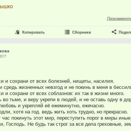
нышко
Прокоммент
Копировать
Сборники
Подел
кова
2017
си и сохрани от всех болезней, нищеты, насилия.
и средь жизненных невзгод и не покинь в меня в бессил
си и сохрани от всех соблазнов: их так в жизни много.
 во тьме, и веру укрепи в людей, и не оставь одну в дор
любовь и укрепляй её ежеминутно, ежечасно.
дли, хотя на год. ведь жить хоть трудно, но прекрасно.
т час покинуть этот мир, переступить порог в миры иные
хи, Господь. Не будь так строг за все дела греховные, зе