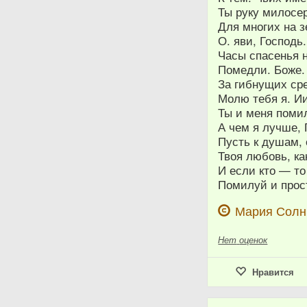
Ты руку милосе
Для многих на з
О. яви, Господь
Часы спасенья 
Помедли. Боже. 
За гибнущих сре
Молю тебя я. И
Ты и меня помил
А чем я лучше, 
Пусть к душам,
Твоя любовь, ка
И если кто — то
Помилуй и прост
Мария Сол
Нет
оценок
Нравится