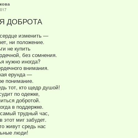
кова
2017
Я ДОБРОТА
 сердце изменить —
чет, ни положение.
ьги не купить
рдечной, без сомнения.
ья нужно иногда?
ердечного внимания.
акая ерунда —
е понимание.
дь тот, кто щедр душой!
судит по одежке,
литься добротой.
когда в поддержке.
 самый трудный час,
 этот миг забудет.
что живут средь нас
льные люди!