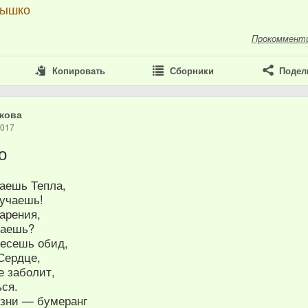
нышко
Прокоммент
Копировать
Сборники
Подел
кова
2017
о
аешь Тепла,
учаешь!
арения,
наешь?
есешь обид,
Сердце,
е заболит,
ься.
зни — бумеранг