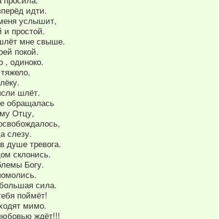
а просила:
вперёд идти.
 меня услышит,
 и простой.
шлёт мне свыше.
оей покой.
о , одиноко.
 тяжело,
лёку.
сли шлёт.
ве обращалась
му Отцу,
 освобождалось,
а слезу.
 в душе тревога.
дом склонись.
блемы Богу.
помолись.
 большая сила.
тебя поймёт!
ходят мимо.
любовью ждёт!!!