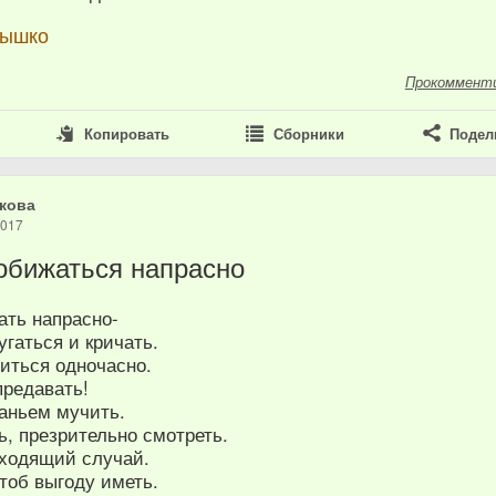
нышко
Прокоммент
Копировать
Сборники
Подел
кова
2017
обижаться напрасно
ать напрасно-
угаться и кричать.
иться одночасно.
предавать!
аньем мучить.
ь, презрительно смотреть.
дходящий случай.
тоб выгоду иметь.