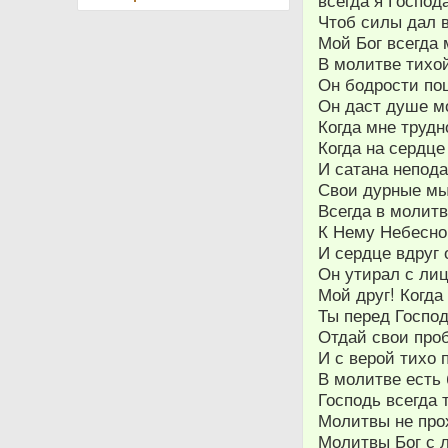
всегда я Господ
Чтоб силы дал 
Мой Бог всегда
В молитве тихой
Он бодрости по
Он даст душе м
Когда мне трудн
Когда на сердце
И сатана непода
Свои дурные мы
Всегда в молит
К Нему Небесно
И сердце вдруг
Он утирал с лиц
Мой друг! Когда
Ты перед Госпо
Отдай свои про
И с верой тихо 
В молитве есть
Господь всегда 
Молитвы не про
Молитвы Бог с 