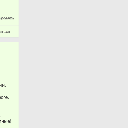
ировать
иться
ии.
оге.
,
мные!