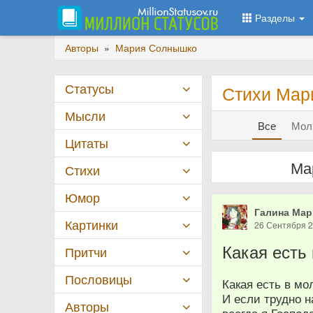
Разделы
Авторы
»
Мария Солнышко
Статусы
Стихи Мар
Мысли
Все
Моли
Цитаты
Ма
Стихи
Юмор
Галина Мар
Картинки
26 Сентября 
Какая есть
Притчи
Пословицы
Какая есть в мо
И если трудно н
Авторы