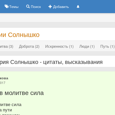
Темы
Поиск
Добавить
ии Солнышко
тва (3)
Доброта (2)
Искренность (1)
Люди (1)
Путь (1)
рия Солнышко - цитаты, высказывания
кова
2017
 в молитве сила
литве сила
а пути