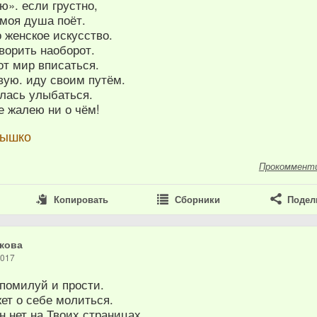
ю». если грустно,
 моя душа поёт.
 женское искусство.
ворить наоборот.
от мир вписаться.
вую. иду своим путём.
илась улыбаться.
не жалею ни о чём!
нышко
Прокоммент
Копировать
Сборники
Подел
кова
2017
 помилуй и прости.
жет о себе молиться.
н нет на Твоих страницах.