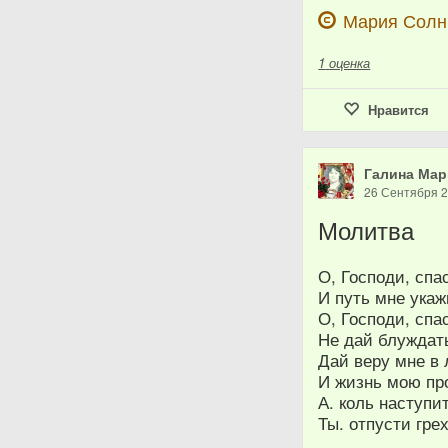
Мария Сол
1
оценка
Нравится
Галина Мар
26 Сентября 
Молитва
О, Господи, спа
И путь мне укаж
О, Господи, спа
Не дай блуждать
Дай веру мне в 
И жизнь мою про
А. коль наступи
Ты. отпусти гре