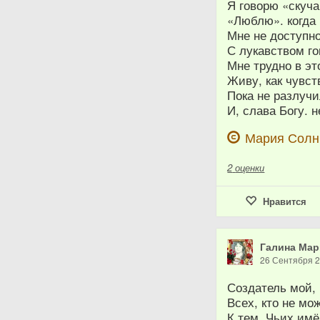
Я говорю «скуча
«Люблю». когда
Мне не доступно
С лукавством го
Мне трудно в эт
Живу, как чувст
Пока не разлуч
И, слава Богу. 
Мария Сол
2
оценки
Нравится
Галина Мар
26 Сентября 
Создатель мой,
Всех, кто не мо
К тем. Чьих имё