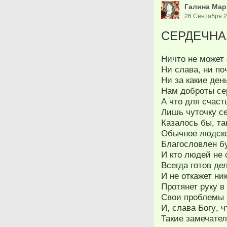
Галина Мар
26 Сентября 
СЕРДЕЧНА
Ничто не может
Ни слава, ни по
Ни за какие ден
Нам доброты се
А что для счаст
Лишь чуточку с
Казалось бы, т
Обычное людско
Благословлен бу
И кто людей не 
Всегда готов де
И не откажет ни
Протянет руку в
Свои проблемы в
И, слава Богу, 
Такие замечате