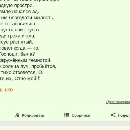
рдную простри.
емле начался ад.
. им благодати милость,
не остановились.
пусть они стучат.
ди греха и зла,
исус распятый,
овал когда — то,
Господи. была?
 окружённым темнотой.
к солнца луч, пробьётся,
 тихо отзовётся, О.
и их, Отче мой!!!
нышко
Прокоммент
Копировать
Сборники
Подел