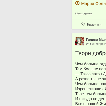
Мария Сол
Нет
оценок
Нравится
Галина Мар
26 Сентября 
Твори добр
Чем больше отд
Тем больше пол
— Таков закон Д
А разве ты не з
Чем больше нан
Изрешетивших 
Твое тем больш
И никуда не дет
Все в нашей Жи