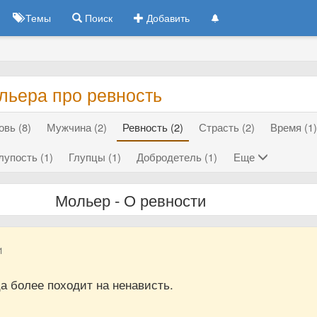
Темы
Поиск
Добавить
льера про ревность
вь (8)
Мужчина (2)
Ревность (2)
Страсть (2)
Время (1
лупость (1)
Глупцы (1)
Добродетель (1)
Еще
Мольер - О ревности
1
а более походит на ненависть.