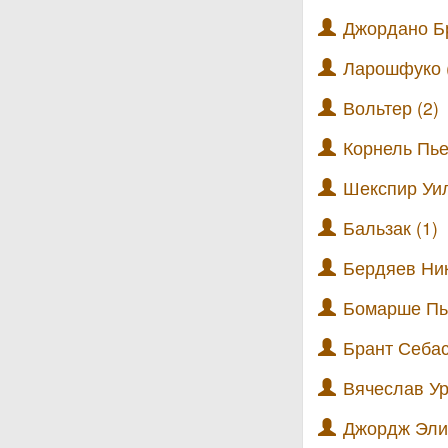
Джордано Бр
Ларошфуко 
Вольтер (2)
Корнель Пье
Шекспир Уил
Бальзак (1)
Бердяев Ник
Бомарше Пье
Брант Себас
Вячеслав Ур
Джордж Элио