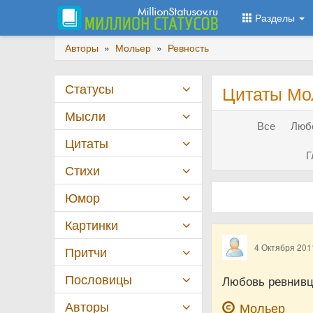
Разделы
Авторы
»
Мольер
»
Ревность
Статусы
Цитаты Мо
Мысли
Все
Любо
Цитаты
Г
Стихи
Юмор
Картинки
4 Октября 201
Притчи
Пословицы
Любовь ревнивц
Авторы
Мольер