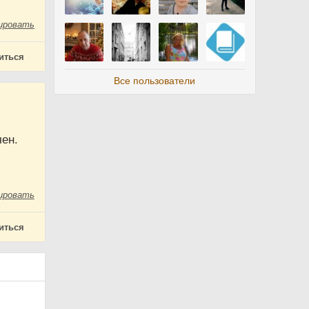
ировать
иться
Все пользователи
чен.
ировать
иться