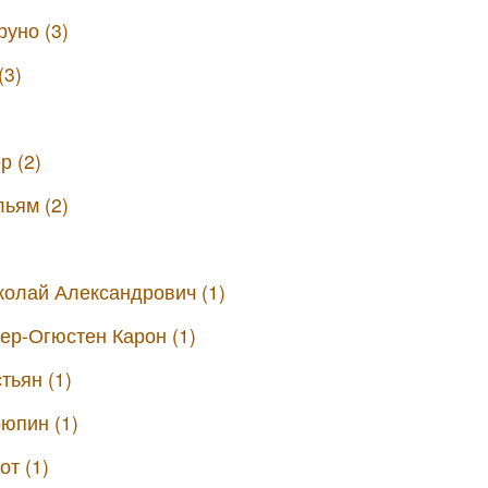
уно (3)
(3)
р (2)
ьям (2)
олай Александрович (1)
р-Огюстен Карон (1)
тьян (1)
юпин (1)
т (1)