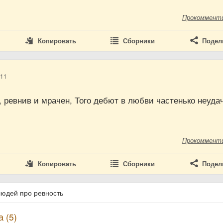
Прокоммент
Копировать
Сборники
Подел
011
, ревнив и мрачен, Того дебют в любви частенько неуда
Прокоммент
Копировать
Сборники
Подел
людей про ревность
 (5)