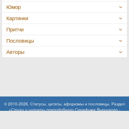
Юмор
Картинки
Притчи
Пословицы
Авторы
© 2010-2026. Статусы, цитаты, афоризмы и пословицы. Раздел
«Стихи и цитаты преподобного Серафима Вырицкого -
Духовные советы»
.
При использовании материалов сайта активная ссылка на сайт
MillionStatusov.ru обязательна!