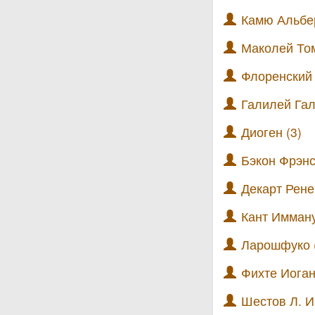
Камю Альбер
Маколей Том
Флоренский П
Галилей Гал
Диоген (3)
Бэкон Фрэнс
Декарт Рене
Кант Имману
Ларошфуко 
Фихте Иоган
Шестов Л. И.