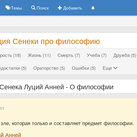
Темы
Поиск
Добавить
ция Сенеки про философию
рость (18)
Жизнь (11)
Смерть (7)
Учеба (7)
Дружба (5)
достатки (5)
Ораторство (5)
Ошибки (5)
Еще
Сенека Луций Анней - О философии
011
 зле, которая только и составляет предмет философии.
ий Анней