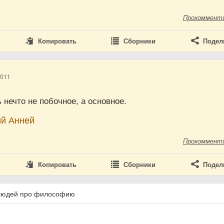
Прокоммент
Копировать
Сборники
Подел
2011
нечто не побочное, а основное.
ий Анней
Прокоммент
Копировать
Сборники
Подел
 людей про философию