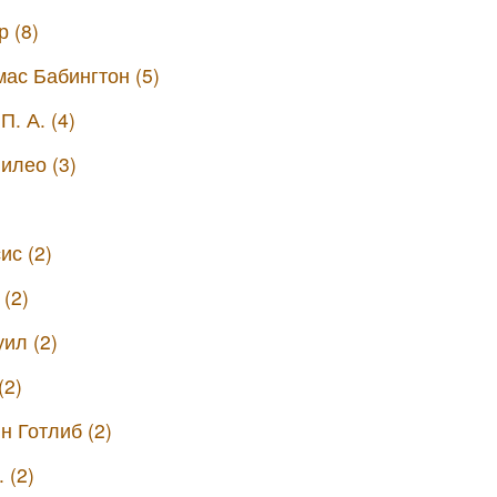
 (8)
ас Бабингтон (5)
. А. (4)
илео (3)
ис (2)
 (2)
ил (2)
(2)
н Готлиб (2)
 (2)