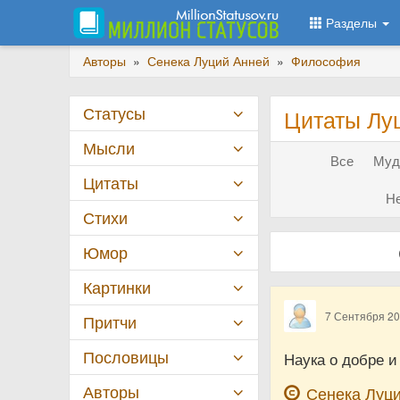
Разделы
Авторы
»
Сенека Луций Анней
»
Философия
Статусы
Цитаты Лу
Мысли
Все
Муд
Цитаты
Не
Стихи
Юмор
Картинки
7 Сентября 2
Притчи
Пословицы
Наука о добре и
Авторы
Сенека Луц