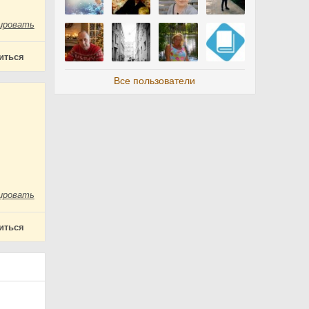
ировать
иться
Все пользователи
ировать
иться