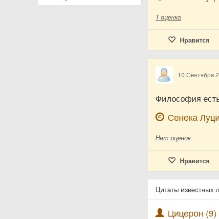
1
оценка
Нравится
10 Сентября 
Философия есть 
Сенека Луц
Нет
оценок
Нравится
Цитаты известных
Цицерон (9)