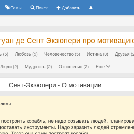
Темы
Поиск
Добавить
туан де Сент-Экзюпери про мотиваци
 (5)
Любовь (5)
Человечество (5)
Истина (3)
Друзья (2
Люди (2)
Мудрость (2)
Отношения (2)
Еще
Сент-Экзюпери - О мотивации
ллион
построить корабль, не надо созывать людей, планирова
 доставать инструменты. Надо заразить людей стремлен
рю. Тогда они сами построят корабль.