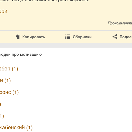
ери
Прокоммент
Копировать
Сборники
Подел
людей про мотивацию
бер (1)
и (1)
онс (1)
)
1)
Хабенский (1)