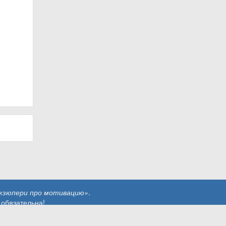
кзюпери про мотивацию»
.
 обязательна!