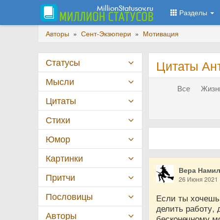
Разделы
Авторы
»
Сент-Экзюпери
»
Мотивация
Статусы
Цитаты Ан
Мысли
Все
Жизнь
Цитаты
Стихи
Юмор
Картинки
Вера Нами
Притчи
26 Июня 2021
Пословицы
Если ты хочешь 
делить работу,
Авторы
бесконечному мо