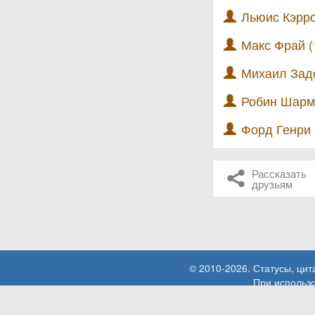
Льюис Кэрро
Макс Фрай (
Михаил Задо
Робин Шарма
Форд Генри 
Рассказать
друзьям
© 2010-2026. Статусы, ци
При использо