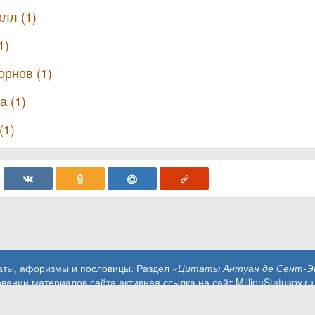
лл (1)
1)
рнов (1)
 (1)
(1)
таты, афоризмы и пословицы. Раздел
«Цитаты Антуан де Сент-Э
вании материалов сайта активная ссылка на сайт MillionStatusov.ru
Контакты: info@MillionStatusov.ru.
Пользовательское соглашение
Конфиденциальность