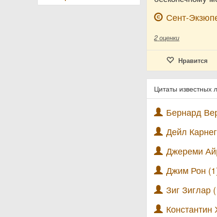
Сент-Экзюп
2
оценки
Нравится
Цитаты известных 
Бернард Вер
Дейл Карнег
Джереми Айр
Джим Рон (1
Зиг Зиглар (
Константин 