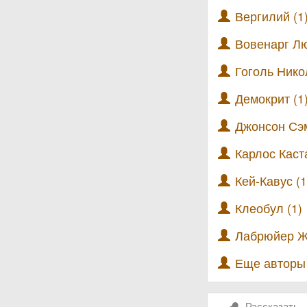
Вергилий (1
Вовенарг Лю
Гоголь Нико
Демокрит (1
Джонсон Сэ
Карлос Каст
Кей-Кавус (1
Клеобул (1)
Лабрюйер Ж
Еще автор
Рассказать