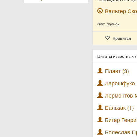
Вальтер Ско
Нет
оценок
Нравится
Цитаты известных 
Плавт (3)
Ларошфуко 
Лермонтов 
Бальзак (1)
Бигер Генри 
Болеслав Пр