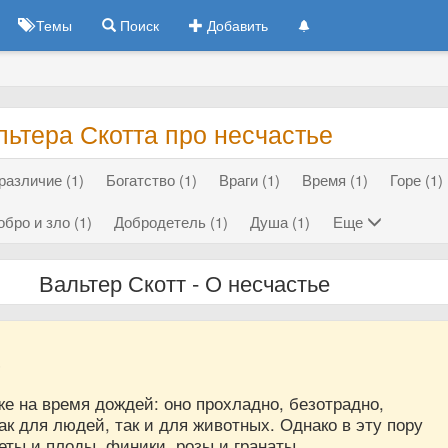
Темы
Поиск
Добавить
ьтера Скотта про несчастье
различие (1)
Богатство (1)
Враги (1)
Время (1)
Горе (1)
обро и зло (1)
Добродетель (1)
Душа (1)
Еще
Вальтер Скотт - О несчастье
6
е на время дождей: оно прохладно, безотрадно,
к для людей, так и для животных. Однако в эту пору
ты и плоды, финики, розы и гранаты.