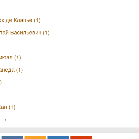
)
к де Клапье (1)
лай Васильевич (1)
)
мюэл (1)
анеда (1)
)
ан (1)
ы →