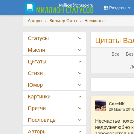
Разделы
Авторы
»
Вальтер Скотт
»
Несчастье
Статусы
Цитаты Вал
Мысли
Все
Без
Цитаты
Д
Стихи
Юмор
Картинки
СветИК
Притчи
29 Марта 201
Пословицы
Несчастье похож
недружелюбно ка
Авторы
зарождаются цве