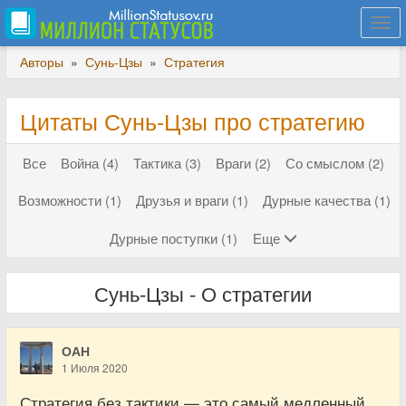
Togg
navi
Авторы
»
Сунь-Цзы
»
Стратегия
Цитаты Сунь-Цзы про стратегию
Все
Война (4)
Тактика (3)
Враги (2)
Со смыслом (2)
Возможности (1)
Друзья и враги (1)
Дурные качества (1)
Дурные поступки (1)
Еще
Сунь-Цзы - О стратегии
ОАН
1 Июля 2020
Стратегия без тактики — это самый медленный