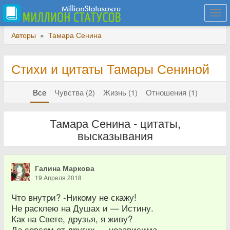
Togg
navi
Авторы
»
Тамара Сенина
Стихи и цитаты Тамары Сениной
Все
Чувства (2)
Жизнь (1)
Отношения (1)
Тамара Сенина - цитаты,
высказывания
Галина Маркова
19 Апреля 2018
Что внутри? -Никому не скажу!​
Не расклею на Душах и — Истину.​
Как на Свете, друзья, я живу?​
Да совсем от других — независима.​