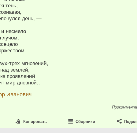
я тень,
сознавая,
епенулся день, —
 и несмело
а лучом,
всецело
оржеством.
вух-трех мгновений,
 над землей,
ске проявлений
тит мир дневной…
ор Иванович
Прокоммент
Копировать
Сборники
Подел