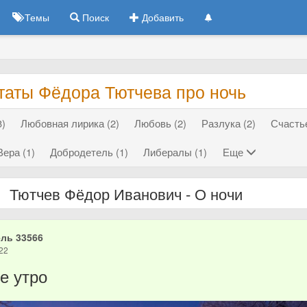
Темы
Поиск
Добавить
таты Фёдора Тютчева про ночь
3)
Любовная лирика (2)
Любовь (2)
Разлука (2)
Счастье
Вера (1)
Добродетель (1)
Либералы (1)
Еще
Тютчев Фёдор Иванович - О ночи
ль 33566
22
е утро