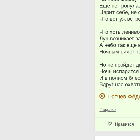
Еще не тронулас
Царит себе, не 
Что вот уж встр
Что хоть лениво
Луч возникает з
А небо так еще 
Ночным сияет т
Но не пройдет д
Ночь испарится
И в полном бле
Вдруг нас охва
Тютчев Фёд
4
оценки
Нравится