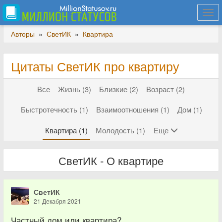
Togg
navi
Авторы
»
СветИК
»
Квартира
Цитаты СветИК про квартиру
Все
Жизнь (3)
Близкие (2)
Возраст (2)
Быстротечность (1)
Взаимоотношения (1)
Дом (1)
Квартира (1)
Молодость (1)
Еще
СветИК - О квартире
СветИК
21 Декабря 2021
Частный дом или квартира?