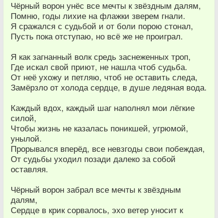
Чёрный ворон унёс все мечты к звёздным далям,
Помню, годы лихие на флажки зверем гнали.
Я сражался с судьбой и от боли порою стонал,
Пусть пока отступаю, но всё же не проиграл.
Я как загнанный волк средь заснеженных троп,
Где искал свой приют, не нашла чтоб судьба.
От неё ухожу и петляю, чтоб не оставить следа,
Замёрзло от холода сердце, в душе ледяная вода.
Каждый вдох, каждый шаг наполнял мои лёгкие
силой,
Чтобы жизнь не казалась поникшей, угрюмой,
унылой.
Прорывался вперёд, все невзгоды свои побеждая,
От судьбы уходил позади далеко за собой
оставляя.
Чёрный ворон забрал все мечты к звёздным
далям,
Сердце в крик сорвалось, эхо ветер уносит к