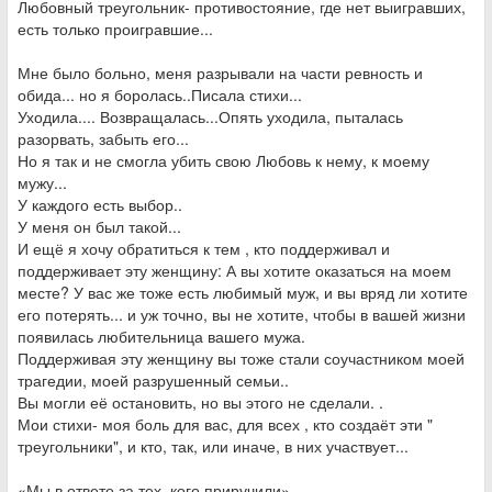
Любовный треугольник- противостояние, где нет выигравших,
есть только проигравшие...
Мне было больно, меня разрывали на части ревность и
обида... но я боролась..Писала стихи...
Уходила.... Возвращалась...Опять уходила, пыталась
разорвать, забыть его...
Но я так и не смогла убить свою Любовь к нему, к моему
мужу...
У каждого есть выбор..
У меня он был такой...
И ещё я хочу обратиться к тем , кто поддерживал и
поддерживает эту женщину: А вы хотите оказаться на моем
месте? У вас же тоже есть любимый муж, и вы вряд ли хотите
его потерять... и уж точно, вы не хотите, чтобы в вашей жизни
появилась любительница вашего мужа.
Поддерживая эту женщину вы тоже стали соучастником моей
трагедии, моей разрушенный семьи..
Вы могли её остановить, но вы этого не сделали. .
Мои стихи- моя боль для вас, для всех , кто создаёт эти "
треугольники", и кто, так, или иначе, в них участвует...
«Мы в ответе за тех, кого приручили»...