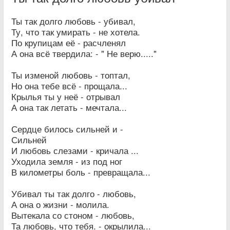
Ты так долго любовь - убивал,
Ту, что так умирать - не хотела.
По крупицам её - расчленял
А она всё твердила: - " Не верю....."
Ты изменой любовь - топтал,
Но она тебе всё - прощала...
Крылья ты у неё - отрывал
А она так летать - мечтала...
Сердце билось сильней и -
Сильней
И любовь слезами - кричала ...
Уходила земля - из под ног
В километры боль - превращала...
Убивал ты так долго - любовь,
А она о жизни - молила.
Вытекала со стоном - любовь,
Та любовь, что тебя. - окрылила...