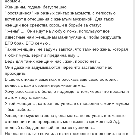
нормой ..
Женщины, годами безуспешно
" охотящиеся" на разных сайтах знакомств, с лёгкостью
вступают в отношения с женатым мужчиной. Для таких
женщин все средства хороши в борьбе за статус
" жены" .... Они идут на любую ложь, используют все
известные нам женщинам манипуляции, чтобы разрушить
ЕГО брак, ЕГО семью ..
Такие женщины не задумываются, что там- его жена, которая
Любит мужа, верит и преданна ему ..
Ведь для таких женщин- нас , жён, просто нет...
Они даже не задумываются через что заставляют нас
проходить.
В своих стихах и заметках я рассказываю свою историю,
делюсь с вами своими переживаниями...
Хочу рассказать о боли, о надежде, о том, через что прошла я
в этом треугольнике...
У той женщины, которая вступила в отношения с моим мужем
- был выбор....
Узнав, что мужчина женат, она могла не вступать в токсиные
отношения и не превращать мою жизнь в кромешный АД,
полный слёз, депрессий, попыток суицидов...
Но она не только вступила в эти греховные отношения, но и в