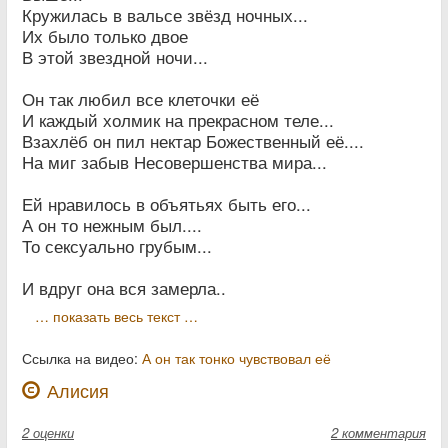
Кружилась в вальсе звёзд ночных...
Их было только двое
В этой звездной ночи...
Он так любил все клеточки её
И каждый холмик на прекрасном теле...
Взахлёб он пил нектар Божественный её....
На миг забыв Несовершенства мира...
Ей нравилось в объятьях быть его...
А он то нежным был....
То сексуально грубым...
И вдруг она вся замерла..
… показать весь текст …
Ссылка на видео:
А он так тонко чувствовал её
Алисия
2
оценки
2 комментария