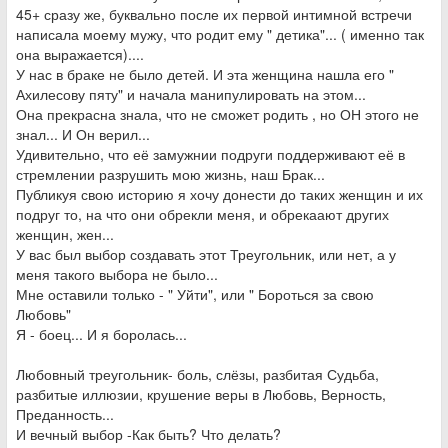
45+ сразу же, буквально после их первой интимной встречи
написала моему мужу, что родит ему " детика"... ( именно так
она выражается)....
У нас в браке не было детей. И эта женщина нашла его "
Ахилесову пяту" и начала манипулировать на этом...
Она прекрасна знала, что не сможет родить , но ОН этого не
знал... И Он верил...
Удивительно, что её замужнии подруги поддерживают её в
стремлении разрушить мою жизнь, наш Брак...
Публикуя свою историю я хочу донести до таких женщин и их
подруг то, на что они обрекли меня, и обрекаают других
женщин, жен...
У вас был выбор создавать этот Треугольник, или нет, а у
меня такого выбора не было...
Мне оставили только - " Уйти", или " Бороться за свою
Любовь"
Я - боец... И я боролась...
Любовный треугольник- боль, слёзы, разбитая Судьба,
разбитые иллюзии, крушение веры в Любовь, Верность,
Преданность...
И вечный выбор -Как быть? Что делать?