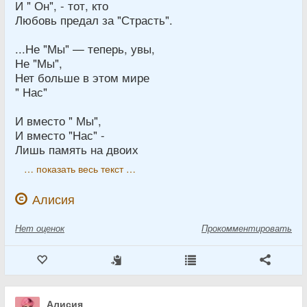
И " Он", - тот, кто
Любовь предал за "Страсть".
...Не "Мы" — теперь, увы,
Не "Мы",
Нет больше в этом мире
" Нас"
И вместо " Мы",
И вместо "Нас" -
Лишь память на двоих
… показать весь текст …
Алисия
Нет
оценок
Прокомментировать
Алисия