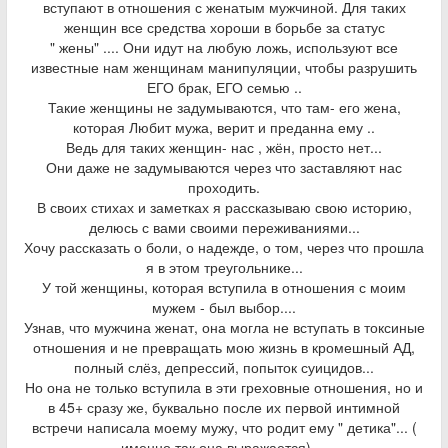
вступают в отношения с женатым мужчиной. Для таких
женщин все средства хороши в борьбе за статус
" жены" .... Они идут на любую ложь, используют все
известные нам женщинам манипуляции, чтобы разрушить
ЕГО брак, ЕГО семью ..
Такие женщины не задумываются, что там- его жена,
которая Любит мужа, верит и преданна ему ..
Ведь для таких женщин- нас , жён, просто нет...
Они даже не задумываются через что заставляют нас
проходить.
В своих стихах и заметках я рассказываю свою историю,
делюсь с вами своими переживаниями...
Хочу рассказать о боли, о надежде, о том, через что прошла
я в этом треугольнике...
У той женщины, которая вступила в отношения с моим
мужем - был выбор....
Узнав, что мужчина женат, она могла не вступать в токсиные
отношения и не превращать мою жизнь в кромешный АД,
полный слёз, депрессий, попыток суицидов...
Но она не только вступила в эти греховные отношения, но и
в 45+ сразу же, буквально после их первой интимной
встречи написала моему мужу, что родит ему " детика"... (
именно так она выражается)....