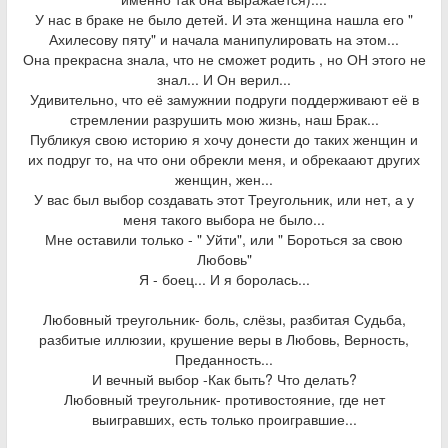
У нас в браке не было детей. И эта женщина нашла его "
Ахилесову пяту" и начала манипулировать на этом...
Она прекрасна знала, что не сможет родить , но ОН этого не
знал... И Он верил...
Удивительно, что её замужнии подруги поддерживают её в
стремлении разрушить мою жизнь, наш Брак...
Публикуя свою историю я хочу донести до таких женщин и
их подруг то, на что они обрекли меня, и обрекаают других
женщин, жен...
У вас был выбор создавать этот Треугольник, или нет, а у
меня такого выбора не было...
Мне оставили только - " Уйти", или " Бороться за свою
Любовь"
Я - боец... И я боролась...
Любовный треугольник- боль, слёзы, разбитая Судьба,
разбитые иллюзии, крушение веры в Любовь, Верность,
Преданность...
И вечный выбор -Как быть? Что делать?
Любовный треугольник- противостояние, где нет
выигравших, есть только проигравшие...