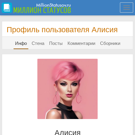
Togg
navi
Профиль пользователя Алисия
Инфо
Стена
Посты
Комментарии
Сборники
Алисия