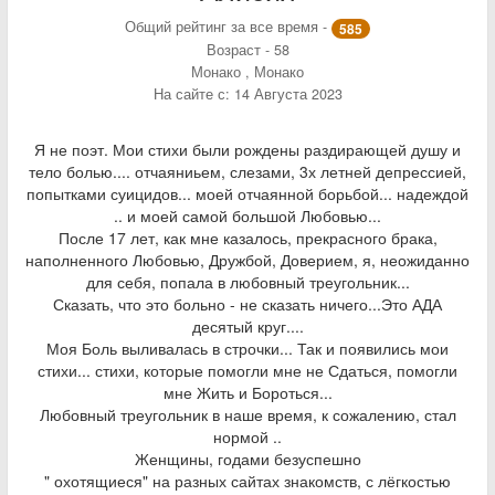
Общий рейтинг за все время -
585
Возраст - 58
Монако , Монако
На сайте с: 14 Августа 2023
Я не поэт. Мои стихи были рождены раздирающей душу и
тело болью.... отчаяниьем, слезами, 3х летней депрессией,
попытками суицидов... моей отчаянной борьбой... надеждой
.. и моей самой большой Любовью...
После 17 лет, как мне казалось, прекрасного брака,
наполненного Любовью, Дружбой, Доверием, я, неожиданно
для себя, попала в любовный треугольник...
Сказать, что это больно - не сказать ничего...Это АДА
десятый круг....
Моя Боль выливалась в строчки... Так и появились мои
стихи... стихи, которые помогли мне не Сдаться, помогли
мне Жить и Бороться...
Любовный треугольник в наше время, к сожалению, стал
нормой ..
Женщины, годами безуспешно
" охотящиеся" на разных сайтах знакомств, с лёгкостью