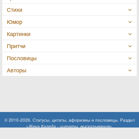
Стихи
Юмор
Картинки
Притчи
Пословицы
Авторы
© 2010-2026. Статусы, цитаты, афоризмы и пословицы. Раздел
«Жека Каледа - цитаты, высказывания»
.
При использовании материалов сайта активная ссылка на сайт
MillionStatusov.ru обязательна!