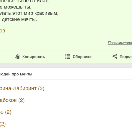
венье ты не в силах,
не можешь ты,
лать этот мир красивым,
 детские мечты.
ов
Прокоммент
Копировать
Сборники
Подел
людей про мечты
ина-Лабиринт (3)
боков (2)
о (2)
(2)