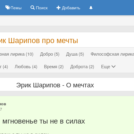
Темы
Поиск
Добавить
ик Шарипов про мечты
зная лирика (10)
Добро (5)
Душа (5)
Философская лирика
г (4)
Любовь (4)
Время (2)
Доброта (2)
Еще
Эрик Шарипов - О мечтах
пов
17
 мгновенье ты не в силах