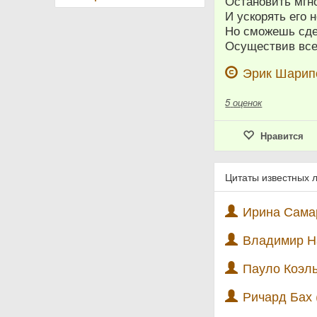
Остановить мгно
И ускорять его 
Но сможешь сде
Осуществив все
Эрик Шарип
5
оценок
Нравится
Цитаты известных 
Ирина Самар
Владимир На
Пауло Коэль
Ричард Бах 