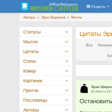
Разделы
Авторы
»
Эрик Шарипов
»
Мечты
Статусы
Цитаты Эр
Мысли
Все
Религио
Цитаты
Бо
Стихи
Юмор
Картинки
Эрик Шари
Притчи
26 Августа 20
Остановить
Пословицы
Авторы