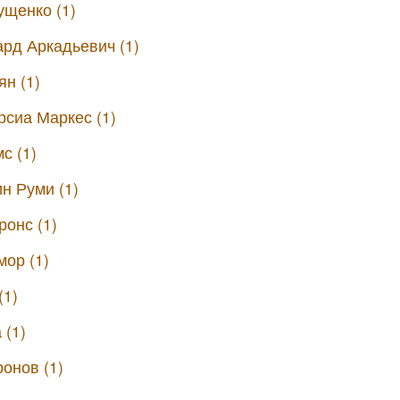
щенко (1)
рд Аркадьевич (1)
н (1)
рсиа Маркес (1)
с (1)
н Руми (1)
онс (1)
ор (1)
(1)
 (1)
онов (1)