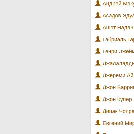
Андрей Маку
Асадов Эдуа
Ашот Наданя
Габриэль Га
Генри Джейм
Джалаладди
Джереми Айр
Джон Баррим
Джон Купер 
Дипак Чопра
Евгений Мир