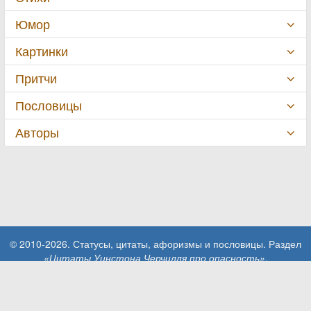
Юмор
Картинки
Притчи
Пословицы
Авторы
© 2010-2026. Статусы, цитаты, афоризмы и пословицы. Раздел
«Цитаты Уинстона Черчилля про опасность»
.
При использовании материалов сайта активная ссылка на сайт
MillionStatusov.ru обязательна!
Контакты: info@MillionStatusov.ru.