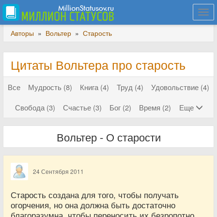
Togg
navi
Авторы
»
Вольтер
»
Старость
Цитаты Вольтера про старость
Все
Мудрость (8)
Книга (4)
Труд (4)
Удовольствие (4)
Свобода (3)
Счастье (3)
Бог (2)
Время (2)
Еще
Вольтер - О старости
24 Сентября 2011
Старость создана для того, чтобы получать
огорчения, но она должна быть достаточно
благоразумна, чтобы переносить их безропотно.