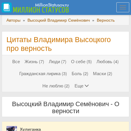
Togg
navi
Авторы
»
Высоцкий Владимир Семёнович
»
Верность
Цитаты Владимира Высоцкого
про верность
Все
Жизнь (7)
Люди (7)
О себе (5)
Любовь (4)
Гражданская лирика (3)
Боль (2)
Маски (2)
Не люблю (2)
Еще
Высоцкий Владимир Семёнович - О
верности
Хулиганка