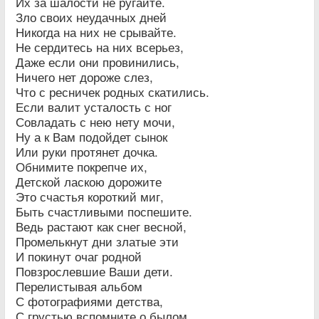
Их за шалости не ругайте.
Зло своих неудачных дней
Никогда на них не срывайте.
Не сердитесь на них всерьез,
Даже если они провинились,
Ничего нет дороже слез,
Что с ресничек родных скатились.
Если валит усталость с ног
Совладать с нею нету мочи,
Ну а к Вам подойдет сынок
Или руки протянет дочка.
Обнимите покрепче их,
Детской ласкою дорожите
Это счастья короткий миг,
Быть счастливыми поспешите.
Ведь растают как снег весной,
Промелькнут дни златые эти
И покинут очаг родной
Повзрослевшие Ваши дети.
Перелистывая альбом
С фотографиями детства,
С грустью вспомните о былом