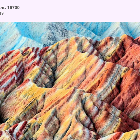
ль 16700
19