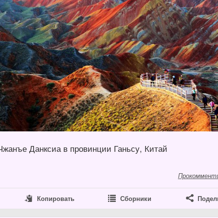
Чжанъе Данксиа в провинции Ганьсу, Китай
Прокоммент
Копировать
Сборники
Подел