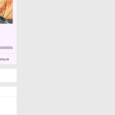
ировать
иться