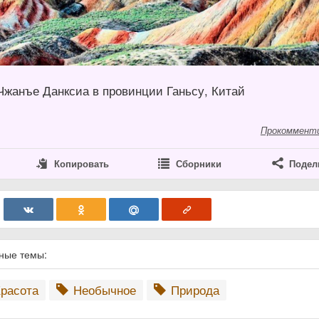
Чжанъе Данксиа в провинции Ганьсу, Китай
Прокоммент
Копировать
Сборники
Подел
нные темы:
расота
Необычное
Природа