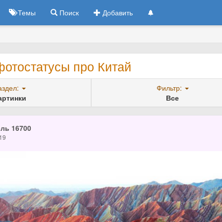
Темы
Поиск
Добавить
фотостатусы про Китай
аздел:
Фильтр:
артинки
Все
ль 16700
19