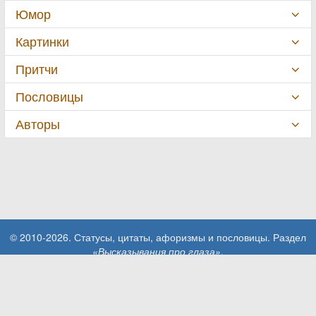
Юмор
Картинки
Притчи
Пословицы
Авторы
© 2010-2026. Статусы, цитаты, афоризмы и пословицы. Раздел
«Высказывания про глаза»
.
При использовании материалов сайта активная ссылка на сайт
MillionStatusov.ru обязательна!
Контакты: info@MillionStatusov.ru.
Пользовательское соглашение
Конфиденциальность