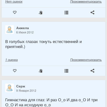
Нет
оценок
Прокомментировать
Анжела
6 Июня 2012
В голубых глазах тонуть естественней и
приятней.)
1
оценка
Прокомментировать
Серж
9 Января 2012
Гимнастика для глаз: И раз О_о И два о_О И три
О_О И на исходную о_о