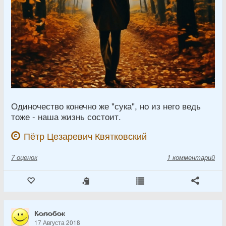
Одиночество конечно же "сука", но из него ведь
тоже - наша жизнь состоит.
Пётр Цезаревич Квятковский
7
оценок
1 комментарий
К̷о̷л̷о̷б̷о̷к
17 Августа 2018